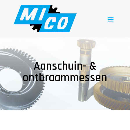
Aanschuin- &
ontbraammessen